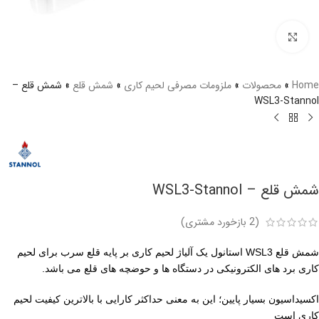
برای بزرگنمایی کلیک کنید
Home
»
محصولات
»
ملزومات مصرفی لحیم کاری
»
شمش قلع
»
شمش قلع –
WSL3-Stannol
شمش قلع – WSL3-Stannol
(
2
بازخورد مشتری)
شمش قلع WSL3 استانول یک آلیاژ لحیم کاری بر پایه قلع سرب برای لحیم
کاری برد های الکترونیکی در دستگاه ها و حوضچه های قلع می باشد.
اکسیداسیون بسیار پایین؛ این به معنی حداکثر کارایی با بالاترین کیفیت لحیم
کاری است