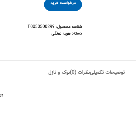
درخواست خرید
شناسه محصول:
T0050500299
دسته:
هویه تفنگی
توضیحات تکمیلی
نظرات (0)
نوک و نازل
er