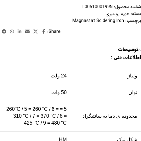
شناسه محصول:
T0051000199N
دسته:
هویه رو میزی
برچسب:
Magnastat Soldering Iron
Share:
توضیحات
اطلاعات فنی
:
ولتاژ
24 ولت
توان
50 وات
5 = 260°C / 5 = 260 °C / 6 =
محدوده ی دما به سانتیگراد
310 °C / 7 = 370 °C / 8 =
425 °C / 9 = 480 °C
شکل نوک
HM