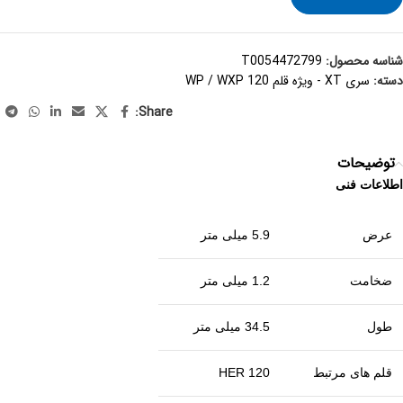
شناسه محصول:
T0054472799
دسته:
سری XT - ویژه قلم WP / WXP 120
Share:
توضیحات
اطلاعات فنی
عرض
5.9 میلی متر
ضخامت
1.2 میلی متر
طول
34.5 میلی متر
قلم های مرتبط
HER 120