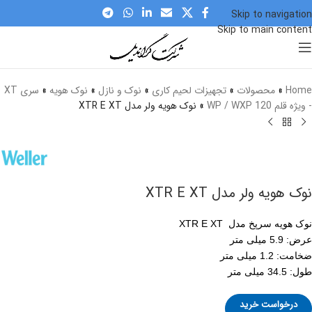
Skip to navigation
Skip to main content
برای بزرگنمایی کلیک کنید
Home
»
محصولات
»
تجهیزات لحیم کاری
»
نوک و نازل
»
نوک هویه
»
سری XT
- ویژه قلم WP / WXP 120
»
نوک هویه ولر مدل XTR E XT
نوک هویه ولر مدل XTR E XT
نوک هویه سرپخ مدل XTR E XT
عرض: 5.9 میلی متر
ضخامت: 1.2 میلی متر
طول: 34.5 میلی متر
درخواست خرید