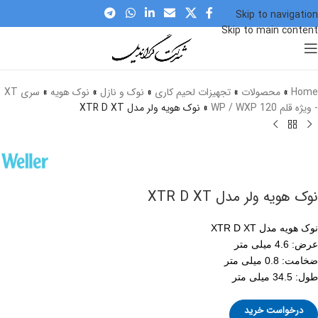
Skip to navigation
Skip to main content
برای بزرگنمایی کلیک کنید
Home
»
محصولات
»
تجهیزات لحیم کاری
»
نوک و نازل
»
نوک هویه
»
سری XT
- ویژه قلم WP / WXP 120
»
نوک هویه ولر مدل XTR D XT
نوک هویه ولر مدل XTR D XT
نوک هویه مدل XTR D XT
عرض: 4.6 میلی متر
ضخامت: 0.8 میلی متر
طول: 34.5 میلی متر
درخواست خرید