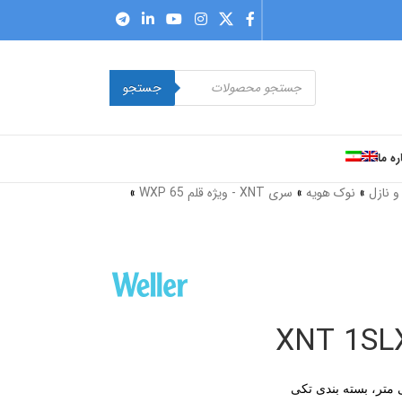
جستجو
ره ما
 نازل
»
نوک هویه
»
سری XNT - ویژه قلم WXP 65
»