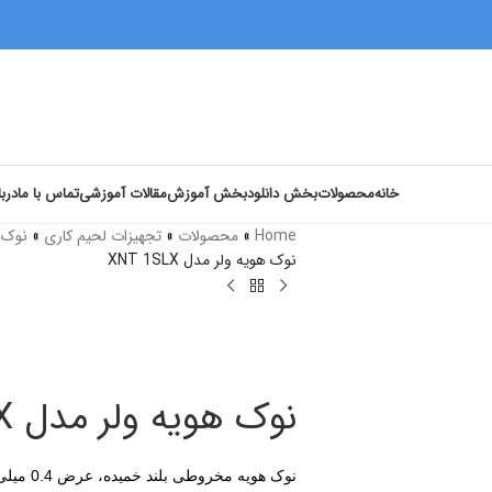
خانه
محصولات
بخش دانلود
بخش آموزش
مقالات آموزشی
تماس با ما
دربا
Home
»
محصولات
»
تجهیزات لحیم کاری
»
نوک و
نوک هویه ولر مدل XNT 1SLX
نوک هویه ولر مدل XNT 1SLX
نوک هویه مخروطی بلند خمیده، عرض 0.4 میلی متر، بسته بندی تکی