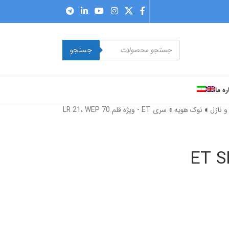
جستجو
ره ما
 نازل
»
نوک هویه
»
سری ET - ویژه قلم LR 21، WEP 70