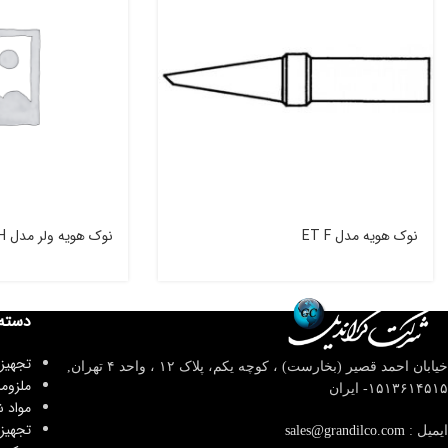
نوک هویه مدل ET F
نوک هویه ولر مدل ET H
دسته
تجهیز
خیابان احمد قصیر (بخارست) ، کوچه یکم، پلاک ۱۲ ، واحد ۴
تهران,
ملزوم
۱۵۱۳۶۱۴۵۱۵- ایران
مواد 
تجهیز
ایمیل :
sales@grandilco.com