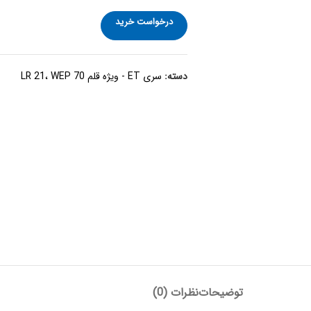
درخواست خرید
دسته:
سری ET - ویژه قلم LR 21، WEP 70
توضیحات
نظرات (0)