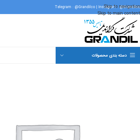
Skip to navigation
Telegram :
@Grandilco
| Instagram :
@Grandilco
Skip to main content
دسته بندی محصولات