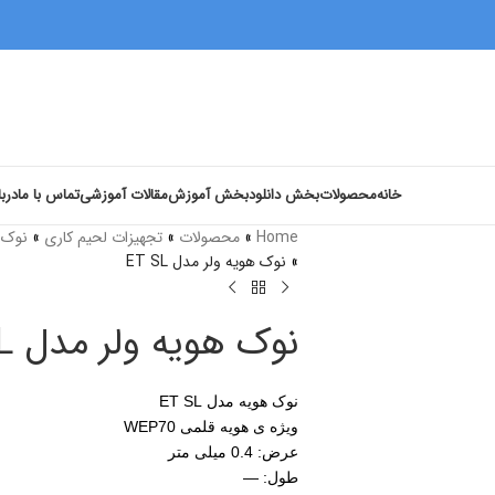
خانه
محصولات
بخش دانلود
بخش آموزش
مقالات آموزشی
تماس با ما
دربا
Home
»
محصولات
»
تجهیزات لحیم کاری
»
نوک و
»
نوک هویه ولر مدل ET SL
نوک هویه ولر مدل ET SL
نوک هویه مدل ET SL
ویژه ی هویه قلمی WEP70
عرض: 0.4 میلی متر
طول: —