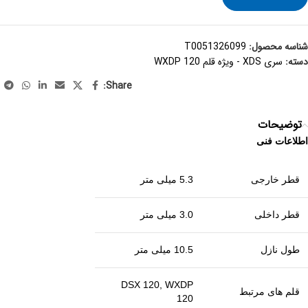
شناسه محصول:
T0051326099
دسته:
سری XDS - ویژه قلم WXDP 120
Share:
توضیحات
اطلاعات فنی
قطر خارجی
5.3 میلی متر
قطر داخلی
3.0 میلی متر
طول نازل
10.5 میلی متر
DSX 120, WXDP
قلم های مرتبط
120