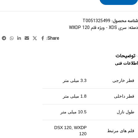
شناسه محصول:
T0051325499
دسته:
سری XDS - ویژه قلم WXDP 120
Share:
توضیحات
اطلاعات فنی
قطر خارجی
3.3 میلی متر
قطر داخلی
1.8 میلی متر
طول نازل
10.5 میلی متر
DSX 120, WXDP
قلم های مرتبط
120