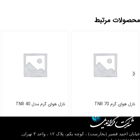
محصولات مرتبط
نازل هوای گرم TNR 70
نازل هوای گرم مدل TNR 40
خیابان احمد قصیر (بخارست) ، کوچه یکم، پلاک ۱۲ ، واحد ۴
تهران,