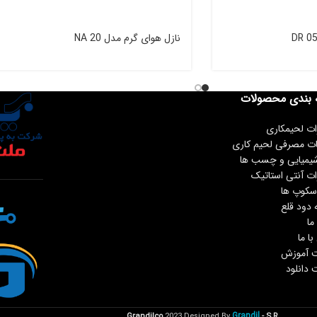
نازل هوای گرم مدل NA 20
 بندی محصولات
ات لحیمکاری
ات مصرفی لحیم کاری
شیمیایی و چسب ها
ات آنتی استاتیک
سکوپ ها
 دود قلع
ما
ا ما
 آموزش
دانلود
Grandil
Grandilco
2023 Designed By
- S.R