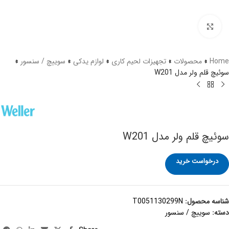
برای بزرگنمایی کلیک کنید
Home
»
محصولات
»
تجهیزات لحیم کاری
»
لوازم یدکی
»
سوییچ / سنسور
»
سوئيچ قلم ولر مدل W201
سوئيچ قلم ولر مدل W201
درخواست خرید
شناسه محصول:
T0051130299N
دسته:
سوییچ / سنسور