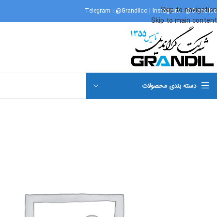
Skip to navigation
Telegram :
@Grandilco
| Instagram :
@Grandilco
Skip to main content
دسته بندی محصولات