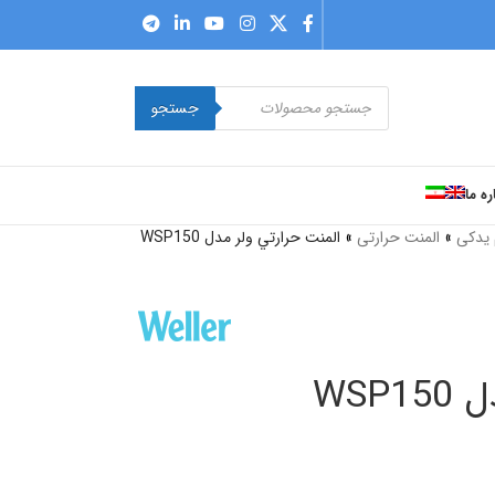
جستجو
ره ما
 یدکی
»
المنت حرارتی
»
المنت حرارتي ولر مدل WSP150
WSP