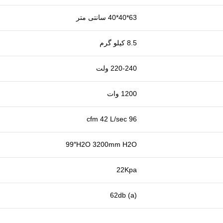
63*40*40 سانتی متر
8.5 کیلو گرم
220-240 ولت
1200 وات
96 cfm 42 L/sec
99″H2O 3200mm H2O
22Kpa
(62db (a