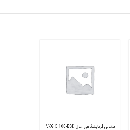
صندلی آزمایشگاهی مدل VKG C 100-ESD
کاور کفش آنتی ا