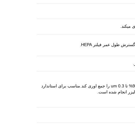
 میکند.
رش طول عمر فیلتر HEPA.
.
فیلتر HEPA یا فیلتر ULPA می تواند ذرات 99.99% تا 0.3 um را جمع اوری کند.مناسب برای استاندارد