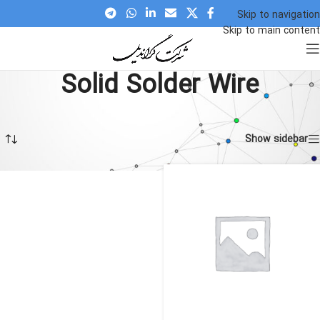
Skip to navigation
Skip to main content
Solid Solder Wire
Solid Solder Wire
»
Home
در حال نمایش یک نتیجه
Show sidebar