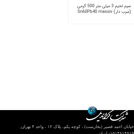
سیم لحیم 3 میلی متر 500 گرمی
(سرب دار) Sn60Pb40 massiv
خیابان احمد قصیر (بخارست) ، کوچه یکم، پلاک ۱۲ ، واحد ۴
تهران,
۱۵۱۳۶۱۴۵۱۵- ایران