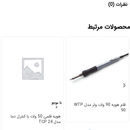
نظرات (0)
محصولات مرتبط
نا موجو
قلم هویه 90 وات ولر مدل WTP
د
90
هویه قلمی 50 وات با کنترل دما
مدل TCP 24