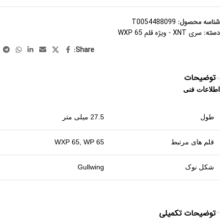
شناسه محصول:
T0054488099
دسته:
سری XNT - ویژه قلم WXP 65
Share:
توضیحات
اطلاعات فنی
طول
27.5 میلی متر
قلم های مرتبط
WXP 65, WP 65
شکل نوک
Gullwing
توضیحات تکمیلی