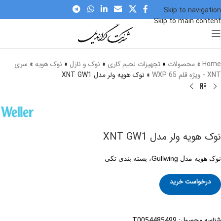
Skip to navigation
Skip to main content
برای بزرگنمایی کلیک کنید
Home
»
محصولات
»
تجهیزات لحیم کاری
»
نوک و نازل
»
نوک هویه
»
سری
XNT - ویژه قلم WXP 65
»
نوک هویه ولر مدل XNT GW1
نوک هویه ولر مدل XNT GW1
نوک هویه مدل Gullwing، بسته بندی تکی
درخواست خرید
شناسه محصول:
T0054485499