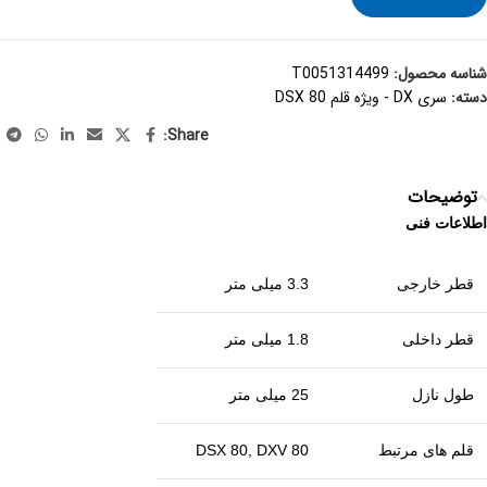
شناسه محصول:
T0051314499
دسته:
سری DX - ویژه قلم DSX 80
Share:
توضیحات
اطلاعات فنی
قطر خارجی
3.3 میلی متر
قطر داخلی
1.8 میلی متر
طول نازل
25 میلی متر
قلم های مرتبط
DSX 80, DXV 80