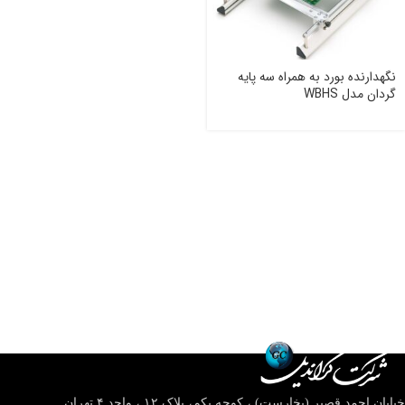
نگهدارنده بورد به همراه سه پایه
گردان مدل WBHS
خیابان احمد قصیر (بخارست) ، کوچه یکم، پلاک ۱۲ ، واحد ۴
تهران,