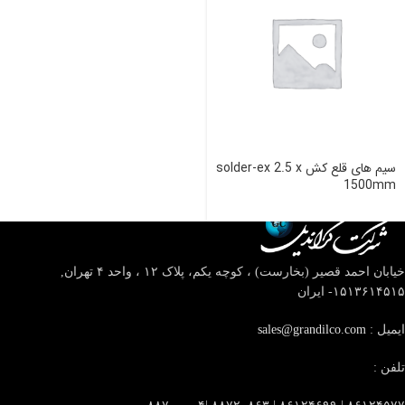
سیم های قلع کش solder-ex 2.5 x
1500mm
خیابان احمد قصیر (بخارست) ، کوچه یکم، پلاک ۱۲ ، واحد ۴
تهران,
۱۵۱۳۶۱۴۵۱۵- ایران
ایمیل :
sales@grandilco.com
تلفن :