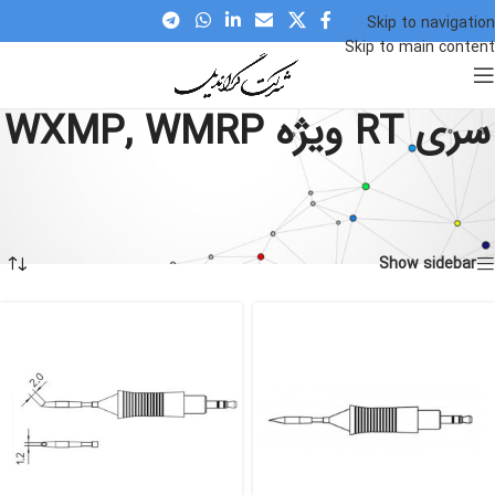
Skip to navigation
Skip to main content
سری RT ویژه WXMP, WMRP
Home
»
محصولات
»
تجهیزات لحیم کاری
»
نوک و نازل
»
نوک هویه
»
سری RT
ویژه WXMP, WMRP
نمایش همه 12 نتیجه
Show sidebar