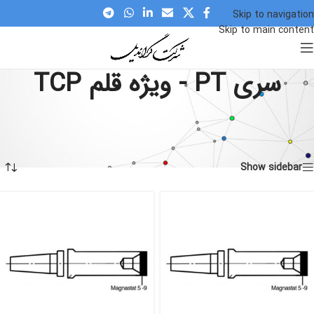
Skip to navigation
Skip to main content
سری PT - ویژه قلم TCP
Home
»
محصولات
»
تجهیزات لحیم کاری
»
نوک و نازل
»
نوک هویه
»
سری PT
- ویژه قلم TCP
نمایش 1–12 از 28 نتیجه
Show sidebar