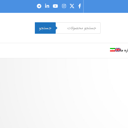
جستجو
ره ما