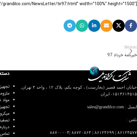
[advanced_iframe securitykey=”329980dabd5396e2927b09059b8f9b5a9423d135″ src=”https://grandilco.com/NewsLetter/tir97.html” width=”100%” height=”1500″]
Newer
خبرنامه خرداد 97
دسته
تجهیز
خیابان احمد قصیر (بخارست) ، کوچه یکم، پلاک ۱۲ ، واحد ۴
تهران,
ملزوم
۱۵۱۳۶۱۴۵۱۵- ایران
مواد 
تجهیز
ایمیل :
sales@grandilco.com
میکرو
تصفیه
تلفن :
درباره 
۸۶۱۲۴۵۷۷ | ۸۶۱۲۴۶۹۹ | ۸۸۷۲۰۸۶۳ |۸۸۷۰۰۰۰۴
تماس ب