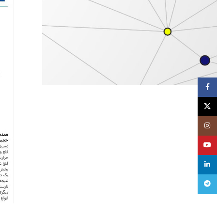
Facebook
X
Instagram
YouTube
linkedin
Telegram