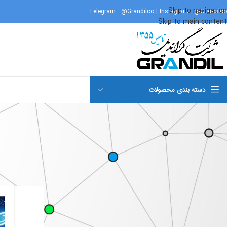
Skip to navigation
Telegram :
@Grandilco
| Instagram :
@Grandilco
Skip to main content
دسته بندی محصولات